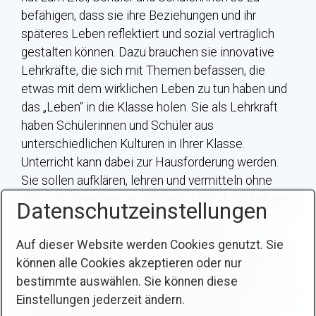
befähigen, dass sie ihre Beziehungen und ihr
späteres Leben reflektiert und sozial verträglich
gestalten können. Dazu brauchen sie innovative
Lehrkräfte, die sich mit Themen befassen, die
etwas mit dem wirklichen Leben zu tun haben und
das „Leben“ in die Klasse holen. Sie als Lehrkraft
haben Schülerinnen und Schüler aus
unterschiedlichen Kulturen in Ihrer Klasse.
Unterricht kann dabei zur Hausforderung werden.
Sie sollen aufklären, lehren und vermitteln ohne
Tabus zu verletzen. Im Training | Kurs beschäftigen
Datenschutzeinstellungen
wir uns mit Aspekten der Bilingualität (z. B. „Was
sind die Besonderheiten des bilingualen
Auf dieser Website werden Cookies genutzt. Sie
Spracherwerbs“, „Was bedeutet Zweisprachigkeit?
können alle Cookies akzeptieren oder nur
„Schulerfolg mit Migrationshintergrund?“ ) und
bestimmte auswählen. Sie können diese
Interkulturalität mit dem Schwerpunkt in Bereichen
Einstellungen jederzeit ändern.
der islamischen Kultur. Es werden Themen